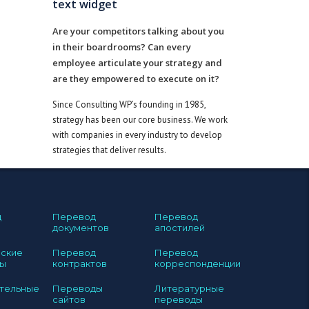
text widget
Are your competitors talking about you
in their boardrooms? Can every
employee articulate your strategy and
are they empowered to execute on it?
Since Consulting WP’s founding in 1985,
strategy has been our core business. We work
with companies in every industry to develop
strategies that deliver results.
д
Перевод
Перевод
документов
апостилей
ские
Перевод
Перевод
ы
контрактов
корреспонденции
тельные
Переводы
Литературные
сайтов
переводы