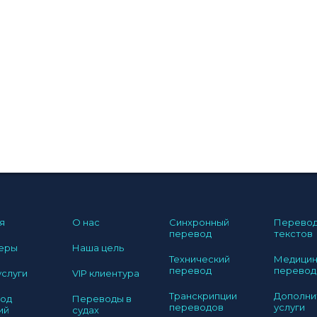
я
О нас
Синхронный
Перево
перевод
текстов
еры
Наша цель
Технический
Медицин
перевод
перевод
услуги
VIP клиентура
Транскрипции
Дополни
од
Переводы в
переводов
услуги
ий
судах