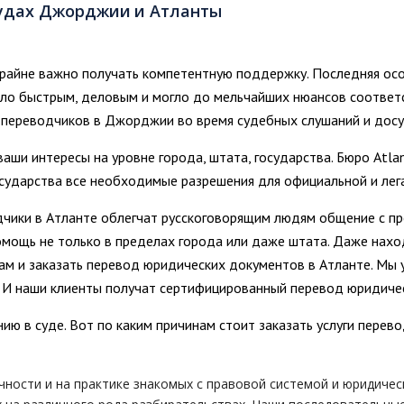
судах Джорджии и Атланты
крайне важно получать компетентную поддержку. Последняя осо
ыло быстрым, деловым и могло до мельчайших нюансов соответс
и переводчиков в Джорджии во время судебных слушаний и дос
ши интересы на уровне города, штата, государства. Бюро Atlant
 у государства все необходимые разрешения для официальной и л
чики в Атланте облегчат русскоговорящим людям общение с пре
мощь не только в пределах города или даже штата. Даже нахо
м и заказать перевод юридических документов в Атланте. Мы у
з. И наши клиенты получат сертифицированный перевод юридиче
ю в суде. Вот по каким причинам стоит заказать услуги перев
чности и на практике знакомых с правовой системой и юридиче