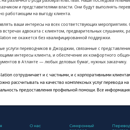
 на различного рода разбирательствах. Наши последовательные
азчиком и представителями власти. Они будут выполнять перево
но работающим на выгоду клиента.
влять ваши интересы на всех соответствующих мероприятиях. О
, на встречах адвоката с клиентом, предварительных слушаниях, 
nslation не окажется без квалифицированной поддержки.
 услуги переводчиков в Джорджии, связанные с представлением
ющими интересы клиента, и обеспечение их комфортного общен
кументов в Атланте — любых деловых бумаг, нужных заказчику.
slation сотрудничает и с частными, и с корпоративными клиента
ожно рассчитывать на качество комплексных услуг перевода на 
альность предоставления профильной помощи. Все информация,
я
О нас
Синхронный
Перево