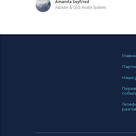
Amanda Seyfried
Founder & CEO, Arcade Systems
Главна
Партн
Наши 
Перев
событ
Телеф
разго