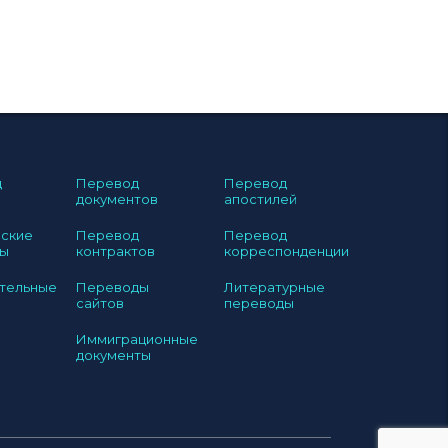
д
Перевод
Перевод
документов
апостилей
ские
Перевод
Перевод
ы
контрактов
корреспонденции
тельные
Переводы
Литературные
сайтов
переводы
Иммиграционные
документы