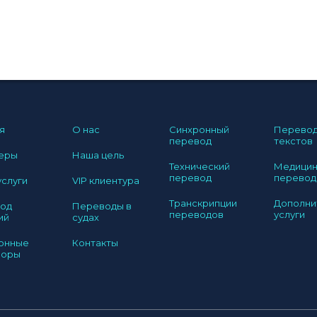
я
О нас
Синхронный
Перево
перевод
текстов
еры
Наша цель
Технический
Медицин
перевод
перевод
услуги
VIP клиентура
Транскрипции
Дополни
од
Переводы в
переводов
услуги
ий
судах
онные
Контакты
воры